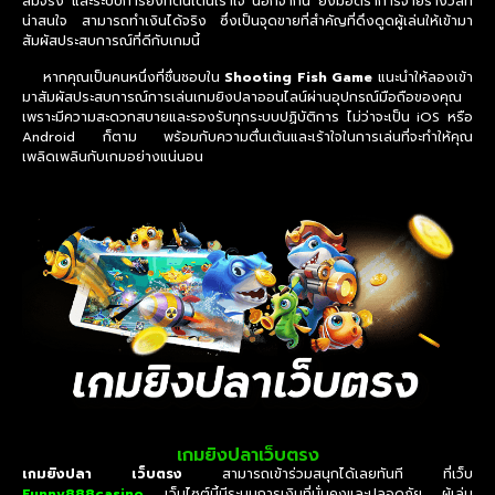
สมจริง และระบบการยิงที่ตื่นเต้นเร้าใจ นอกจากนี้ ยังมีอัตราการจ่ายรางวัลที่
น่าสนใจ สามารถทำเงินได้จริง ซึ่งเป็นจุดขายที่สำคัญที่ดึงดูดผู้เล่นให้เข้ามา
สัมผัสประสบการณ์ที่ดีกับเกมนี้
หากคุณเป็นคนหนึ่งที่ชื่นชอบใน
Shooting Fish Game
แนะนำให้ลองเข้า
มาสัมผัสประสบการณ์การเล่นเกมยิงปลาออนไลน์ผ่านอุปกรณ์มือถือของคุณ
เพราะมีความสะดวกสบายและรองรับทุกระบบปฏิบัติการ ไม่ว่าจะเป็น iOS หรือ
Android ก็ตาม พร้อมกับความตื่นเต้นและเร้าใจในการเล่นที่จะทำให้คุณ
เพลิดเพลินกับเกมอย่างแน่นอน
เกมยิงปลาเว็บตรง
เกมยิงปลา เว็บตรง
สามารถเข้าร่วมสนุกได้เลยทันที ที่เว็บ
Funny888casino
เว็บไซต์นี้มีระบบการเงินที่มั่นคงและปลอดภัย ผู้เล่น