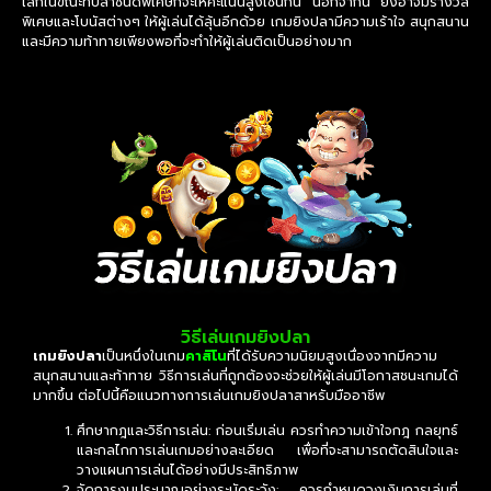
เล็กในขณะที่ปลาชนิดพิเศษก็จะให้คะแนนสูงเช่นกัน นอกจากนี้ ยังอาจมีรางวัล
พิเศษและโบนัสต่างๆ ให้ผู้เล่นได้ลุ้นอีกด้วย เกมยิงปลามีความเร้าใจ สนุกสนาน
และมีความท้าทายเพียงพอที่จะทำให้ผู้เล่นติดเป็นอย่างมาก
วิธีเล่นเกมยิงปลา
เกมยิงปลา
เป็นหนึ่งในเกม
คาสิโน
ที่ได้รับความนิยมสูงเนื่องจากมีความ
สนุกสนานและท้าทาย วิธีการเล่นที่ถูกต้องจะช่วยให้ผู้เล่นมีโอกาสชนะเกมได้
มากขึ้น ต่อไปนี้คือแนวทางการเล่นเกมยิงปลาสาหรับมืออาชีพ
ศึกษากฎและวิธีการเล่น: ก่อนเริ่มเล่น ควรทำความเข้าใจกฎ กลยุทธ์
และกลไกการเล่นเกมอย่างละเอียด เพื่อที่จะสามารถตัดสินใจและ
วางแผนการเล่นได้อย่างมีประสิทธิภาพ
จัดการงบประมาณอย่างระมัดระวัง: ควรกำหนดวงเงินการเล่นที่