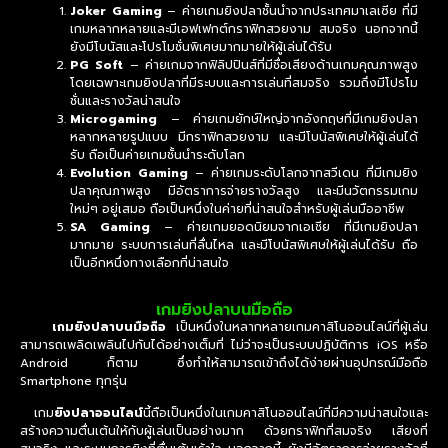
Joker Gaming
– ค่ายเกมยิงปลาชั้นนำจากประเทศมาเลเซีย ที่มี
เกมหลากหลายและมีเอฟเฟกต์กราฟิกสวยงาม สมจริง นอกจากนี้
ยังมีโบนัสและโปรโมชั่นพิเศษมากมายให้ผู้เล่นได้รับ
PG Soft
– ค่ายเกมจากฟิลิปปินส์ที่มีชื่อเสียงด้านเกมคุณภาพสูง
โดยเฉพาะเกมยิงปลาที่มีระบบและการเล่นที่สมจริง รวมถึงมีโปรโม
ชั่นและรางวัลน่าสนใจ
Microgaming
– ค่ายเกมยักษ์ใหญ่จากอังกฤษที่มีเกมยิงปลา
หลากหลายรูปแบบ มีกราฟิกสวยงาม และมีโบนัสพิเศษให้ผู้เล่นได้
รับ ถือเป็นค่ายเกมชั้นนำระดับโลก
Evolution Gaming
– ค่ายเกมระดับโลกจากสวีเดน ที่มีเกมยิง
ปลาคุณภาพสูง มีอัตราการจ่ายรางวัลสูง และมีนวัตกรรมเกม
ใหม่ๆ อยู่เสมอ ถือเป็นหนึ่งในค่ายที่น่าสนใจสำหรับผู้เล่นมืออาชีพ
SA Gaming
– ค่ายเกมยอดนิยมจากเอเชีย ที่มีเกมยิงปลา
มากมาย ระบบการเล่นที่ลื่นไหล และมีโบนัสพิเศษให้ผู้เล่นได้รับ ถือ
เป็นอีกหนึ่งทางเลือกที่น่าสนใจ
เกมยิงปลาบนมือถือ
เกมยิงปลาบนมือถือ
เป็นหนึ่งในหลากหลายเกมคาสิโนออนไลน์ที่ผู้เล่น
สามารถเพลิดเพลินไปกับได้อย่างเต็มที่ ไม่ว่าจะเป็นระบบปฏิบัติการ iOS หรือ
Android ก็ตาม ซึ่งทำให้สามารถเข้าถึงได้ง่ายผ่านอุปกรณ์มือถือ
Smartphone ทุกรุ่น
เกม
ยิงปลาออนไลน์
นี้ถือเป็นหนึ่งในเกมคาสิโนออนไลน์ที่มีความน่าสนใจและ
สร้างความตื่นเต้นให้กับผู้เล่นเป็นอย่างมาก ด้วยกราฟิกที่สมจริง เสียงที่