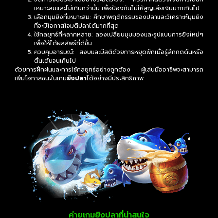
เหมาะสมและไม่เกินกว่านั้น เพื่อป้องกันไม่ให้สูญเสียเงินมากเกินไป
เลือกมุมยิงที่เหมาะสม: ศึกษาพฤติกรรมของปลาและวิเคราะห์มุมยิง
ที่จะมีโอกาสโจมตีปลาได้มากที่สุด
ใช้กลยุทธ์ที่หลากหลาย: ลองเปลี่ยนมุมมองและรูปแบบการยิงใหม่ๆ
เพื่อให้ได้ผลลัพธ์ที่ดีขึ้น
ควบคุมอารมณ์: สงบและมีสติด้วยการหยุดพักเมื่อรู้สึกกดดันหรือ
ตื่นเต้นจนเกินไป
ด้วยการฝึกฝนและการใช้กลยุทธ์อย่างถูกต้อง ผู้เล่นมืออาชีพจะสามารถ
เพิ่มโอกาสชนะในเกม
ยิงปลา
ได้อย่างมีประสิทธิภาพ
ค่ายเกมยิงปลาที่น่าสนใจ