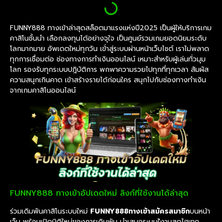
FUNNY888 ทางเข้าล่าสุดสล็อตมาแรงแห่งปี2025 เป็นผู้ให้บริการเกม
คาสิโนชั้นนำ เลือกลงทุนได้อย่างจุใจ เป็นศูนย์รวมเกมยอดนิยมระดับ
โลกมากมาย อัพเดตใหม่ทุกวัน เข้่าสู่ระบบผ่านหน้าเว็บไซต์ เราไม่พลาด
ทุกการเชื่อมต่อ ช่องทางการทำเงินออนไลน์ เหมาะสำหรับผู้เล่นทั่วมุม
โลก รองรับทุกระบบปฎิบัติการ พกพาความรวยไปทุกที่ทุกเวลา สัมผัส
ความสนุกเกินคาด เข้าสร้างรายได้ก่อนใคร สนุกไปกับช่องทางทำเงิน
จากเกมคาสิโนออนไลน์
FUNNY888 ทางเข้าอัปเดตใหม่ ลิงก์ที่ใช้งานได้ล่าสุด
ร่วมเดิมพันคาสิโนระบบใหม่
FUNNY888ทางเข้าสมัครสมาชิก
บนหน้า
เว็บ พร้อมเปิดมิติใหม่ของการเดิมพัน นำเสนอระบบใ้งานสุดไฮเทค