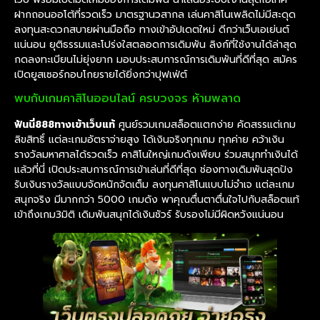
ฝากถอนออโต้ที่รวดเร็ว มาตรฐานวสากล เล่นคาสิโนเพลิดไม่มีสะดุด
ลงทุนสะดวกสบายผ่านมือถือ ทางเข้าอัปเดตใหม่ ดีกว่าเว็บเอเย่นต์
แน่นอน ยุติธรรมและโปร่งใสตลอดการเดิมพัน ลิงก์ที่ใช้งานได้ล่าสุด
กดลงทะเบียนไม่ยุ่งยาก มอบประสบการณ์การเดิมพันที่ดีที่สุด สมัคร
เปิดยูสเซอร์กอบโกยรายได้ยิ่งกว่าปุฟเฟ่ต์
พบกับเกมคาสิโนออนไลน์ ครบวงจร ห้ามพลาด
ฟันนี่888ทางเข้าเว็บแท้
ศูนย์รวมเกมสล็อตแตกง่าย คัดสรรแต่เกม
ลิขสิทธิ์ แต่ละเกมอัตราจ่ายสูง ได้เงินจริงทุกเกม ทุกค่าย คว้าเงิน
รางวัลมหาศาลได้รวดเร็ว คาสิโนใหญ่เกมดังเพียบ ร่วมสนุกทำเงินได้
แล้วที่นี่ เปิดประสบการณ์การเข้าเล่นที่ดีที่สุด ช่องทางเดิมพันสุดปัง
รับเงินรางวัลแบบจัดหนักจัดเต็ม ลงทุนคาสิโนแบบไม่จำเจ แต่ละเกม
สนุกจริง มีมากกว่า 5000 เกมดัง พาคุณตื่นตาตื่นใจไปกับสล็อตแท้
เข้าถึงเกม3มิติ เดิมพันสนุกได้เงินชัวร์ รับรองไม่มีผิดหวังแน่นอน