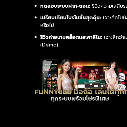
ทดสอบระบบฝาก-ถอน:
รีวิวความเสถียร
เปรียบเทียบโปรโมชั่นสุดคุ้ม:
เจาะลึกโบนั
หรือไม่
รีวิวค่ายเกมสล็อตและคาสิโน:
เจาะลึกว่า
(Demo)