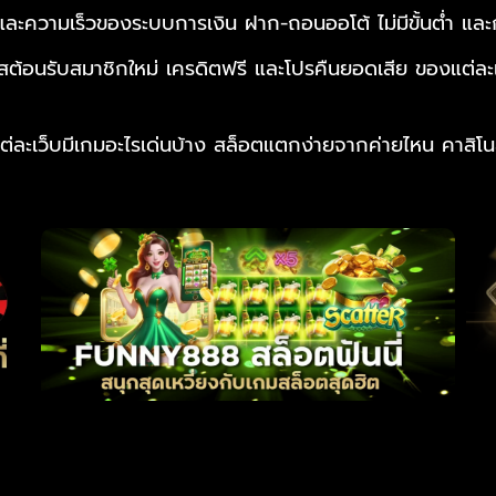
และความเร็วของระบบการเงิน ฝาก-ถอนออโต้ ไม่มีขั้นต่ำ 
สต้อนรับสมาชิกใหม่ เครดิตฟรี และโปรคืนยอดเสีย ของแต่ละเว็บ
แต่ละเว็บมีเกมอะไรเด่นบ้าง สล็อตแตกง่ายจากค่ายไหน คาสิ