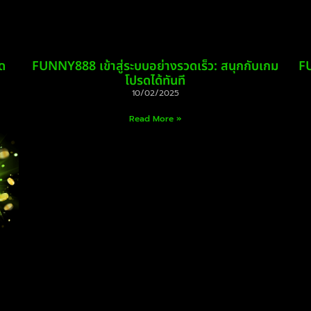
ุด
FUNNY888 เข้าสู่ระบบอย่างรวดเร็ว: สนุกกับเกม
FU
โปรดได้ทันที
10/02/2025
Read More »