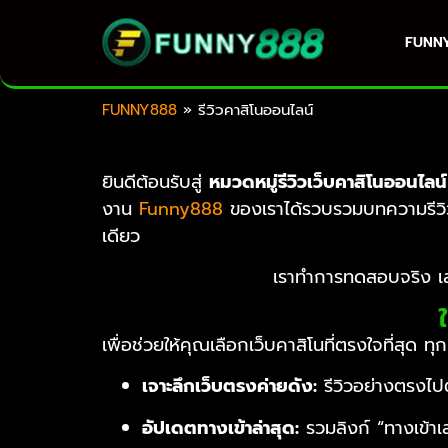
FUNN
FUNNY888
»
รีวิวคาสิโนออนไลน์
ยินดีต้อนรับสู่
หมวดหมู่รีวิวเว็บคาสิโนออนไลน์
งาน
Funny888
ของเราได้รวบรวมบทความรีวิวเ
เดียว
เราทำการทดสอบจริง เล่
เพื่อช่วยให้คุณเลือกเว็บคาสิโนที่ตรงใจที่สุด 
เจาะลึกเว็บตรงค่ายดัง:
รีวิวอย่างตรงไปตร
อัปเดตทางเข้าล่าสุด:
รวมลิงก์ “ทางเข้าเล