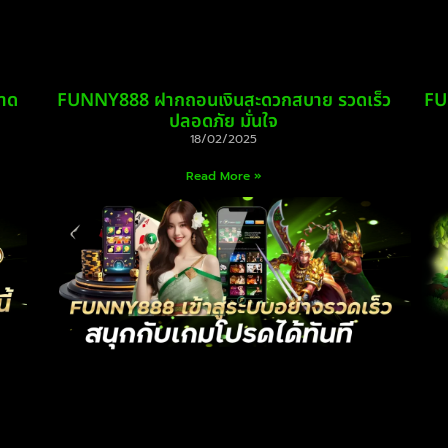
ลาด
FUNNY888 ฝากถอนเงินสะดวกสบาย รวดเร็ว
FU
ปลอดภัย มั่นใจ
18/02/2025
Read More »