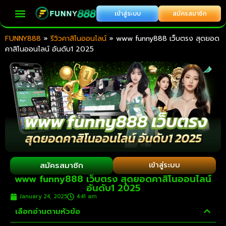
เข้าสู่ระบบ
สมัครสมาชิก
FUNNY888
»
รีวิวคาสิโนออนไลน์
»
www funny888 เว็บตรง สุดยอด
คาสิโนออนไลน์ อันดับ1 2025
สมัครสมาชิก
เข้าสู่ระบบ
www funny888 เว็บตรง สุดยอดคาสิโนออนไลน์
อันดับ1 2025
January 24, 2025
4:41 am
เลือกอ่านตามหัวข้อ