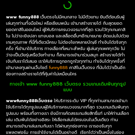
www funny888
เว็บตรงไม่มีคนกลาง ไม่มีตัวแทน ยินดีต้อนรับผู้
เล่นทุกท่านทั้งมือใหม่ หรือเซียนพนัน เข้ามาสร้างรายได้ กับสุดยอด
ยอดคาสิโนออนไลน์ ผู้ให้บริการครบวงจรมากที่สุด รวมไว้ทุกเกมคาสิ
โน ไม่ว่าจะยิงปลา แทงบอล และสล็อตอื่นๆอีกมายมาย อัดแน่นไปด้วย
เกมคุณภาพ ที่นี่ที่เดียวมีครบ ไม่ต้องโยกหลายบัญชี ทำเงินได้จริงทุก
ครั้ง ที่เข้ามาใช้บริการ ทางเลือกที่เหมาะสำหรับ ผู้เล่นทุกเพศทุกวัย ไม่
ว่าจะเป็นวัยรุ่นหรือวัยทำงาน ก็สามารถเข้ามาร่วมสนุก สร้างรายได้ทำ
เงินกับเราได้เสมอ เราให้บริการถูกอกถูกใจทุกท่าน ทำเงินได้ทุกครั้งที่
เข้ามาลงทุนผ่านเว็บไซต์
funny888
คาสิโนเว็บตรง ที่นับได้ว่าเป็นอีก
ช่องทางสร้างรายได้ที่คุ้มค่าไม่เหมือนใคร
ทางเข้า www funny888 เว็บตรง รวมเกมเดิมพันทุกรูป
แบบ
wwwfunny888เว็บตรง
ให้บริการระดับ VIP ที่ทุกท่านสามารถเข้ามา
ใช้บริการได้ทุกรูปแบบผู้ให้บริการครบวงจรมากที่สุด รวมเกมเดิมพันทุก
รูปแบบ พร้อมทั้งทางเรา ยังมีการคัดสรรเกมลิขสิทธิ์แท้ มาให้ท่านเลือก
เล่น เดิมพันได้อย่างอิสระ ให้เลือกเล่นได้ครบจบในเว็บเดียว ท่าน
สามารถเข้ามาเล่นเกมกับเรา ได้ผ่านทุกช่องทาง เรารองรับทุก
แพลตฟอร์ม การเข้าใช้งานได้เป็นอย่างดี เรียกได้ว่าเป็นหนึ่งในช่อง