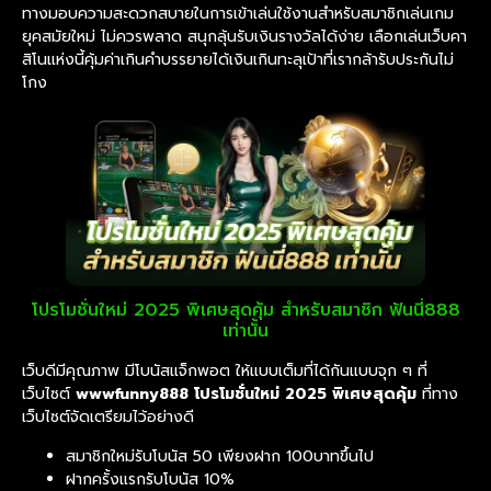
ทางมอบความสะดวกสบายในการเข้าเล่นใช้งานสำหรับสมาชิกเล่นเกม
ยุคสมัยใหม่ ไม่ควรพลาด สนุกลุ้นรับเงินรางวัลได้ง่าย เลือกเล่นเว็บคา
สิโนแห่งนี้คุ้มค่าเกินคำบรรยายได้เงินเกินทะลุเป้าที่เรากล้ารับประกันไม่
โกง
โปรโมชั่นใหม่ 2025 พิเศษสุดคุ้ม สำหรับสมาชิก ฟันนี่888
เท่านั้น
เว็บดีมีคุณภาพ มีโบนัสแจ็กพอต ให้แบบเต็มที่ได้กันแบบจุก ๆ ที่
เว็บไซต์
wwwfunny888 โปรโมชั่นใหม่ 2025 พิเศษสุดคุ้ม
ที่ทาง
เว็บไซต์จัดเตรียมไว้อย่างดี
สมาชิกใหม่รับโบนัส 50 เพียงฝาก 100บาทขึ้นไป
ฝากครั้งแรกรับโบนัส 10%